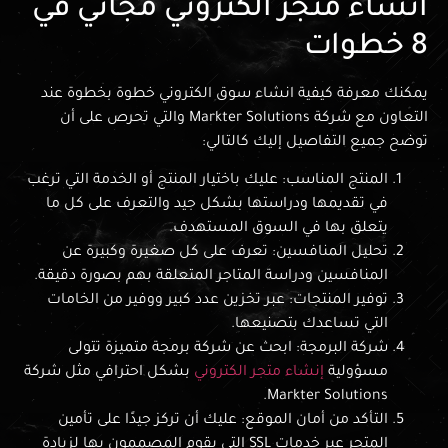
انشاء متجر الكتروني مجاني في
8 خطوات
يمكنك معرفة كيفية انشاء سوق الكتروني خطوة بخطوة عند
التعاون مع شركة Markter Solutions والتي تحرص على أن
توضح جميع التفاصيل إليك كالتالي:
المنتج المناسب: عليك باختيار المنتج أو الخدمة التي ترغب
في تقديمها ودراستها بشكل جيد والتعرف على كل ما
يتعلق بها في السوق المستهدف.
تحليل المنافسين: تعرف على كل صغيرة وكبيرة عن
المنافسين ودراسة المتاجر المتعلقة بهم بصورة دقيقة.
توفير المنتجات: عبر تخزين عدد كبير ووفير من الخامات
التي تساعدك بتصنيعها.
شركة البرمجة: ابحث عن شركة برمجة متميزة تتولى
مسؤولية
إنشاء متجر الكتروني
بشكل احترافي مثل شركة
Markter Solutions.
التأكد من أمان الموقع: عليك أن تركز جيدًا على تأمين
المتجر عبر خدمات SSL التي يقوم المصممون بها لزيادة