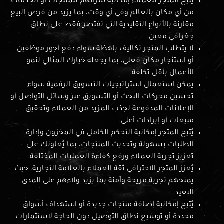
يُتيح المتجر للعملاء إمكانية شرائهم للمنتجات أو الخدمات
من أي مكان بالعالم وفي أي وقت، بما يزيد من فرص البيع
مقارنة بالأنواع التقليدية التي تقتصر فقط على نطاق
جغرافي معين.
لا يتطلب المتجر تكاليف باهظة سواء دفع أجور موظفين
أو استئجار مكان فعلي، بما يجعله خيارك المثالي لنمو
الأعمال بأقل تكلفة.
يمكن استعمال استراتيجيات التسويق الرقمية سواء
تحسين محركات البحث أو التسويق عبر وسائل التواصل أو
الإعلانات المدفوعة لجذب المزيد من العملاء وتحقيق
مبيعات أو إيرادات أعلى.
يُتيح المتجر إمكانية التحكم الكامل في المخزون وإدارة
الطلبات بسهولة وتحديث المنتجات، بما يُعاونك على
تعزيز تجربة العملاء ورفع كفاءة العمليات المختلفة.
يُعزز المتجر الاحترافي ثقة العملاء بالعلامة التجارية، حيث
يمنحهم تجربة مريحة وآمنة بما يزيد ولاءهم على المدى
البعيد.
يُتيح إمكانية إضافة منتجات جديدة أو استهداف أسواق
محددة أو توسيع نطاق التوصيل دون الحاجة لاستثمارات