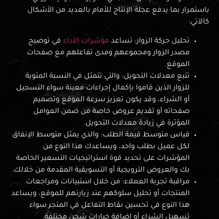
باستمرار بما يدفع عجلة الإنتاج للأمام بالعديد من الأشكال
كالآتي:
تحليل حركة الزوار: تساعد
مؤشرات الأداء
في توضيح
مصدر الزوار ومجموعهم ومدى تفاعلهم مع صفحات
الموقع.
تتبع معدلات التحويل: والتي تتمثل في النسبة المئوية
للزوار الذين قاموا بإكمال إجراءات معينة سواء التسجيل
أو الشراء، وقد يكون تعزيز سرعة الموقع وتصميم
صفحاته أو تقديم عروض خاصة من ضمن العوامل
المؤثرة في زيادة معدلات التحويل.
قياس متوسط قيمة الطلب: والذي يمثل متوسط الإنفاق
لكل عميل بطلب واحد، ويساعدك هذا النوع من
المؤشرات على تحديد قوة استراتيجيات التسعير الخاصة
بك والعروض الترويجية أو التسويقية المقدمة من خلالك.
مراقبة تجربة العملاء: من خلال استبيانات ومراجعات
المنتجات أو تحليل سلوكهم عند زيارتهم للموقع، ويساعد
هذا النوع في تحسين نقاط التفاعل في المتجر سواء
تسهيل الشراء أو إضافة خيارات شحن مختلفة.