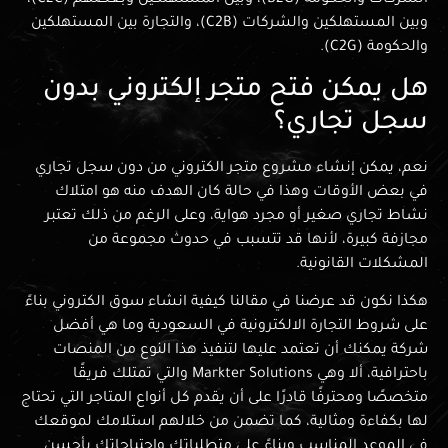
الشركات والحكومة (B2G)، وبين المستهلكين وبعضهم (C2C)،
وبين المستهلكين والشركات (C2B)، والتجارة بين المستهلكين
والحكومة (C2G).
هل يمكن فتح متجر إلكتروني بدون
سجل تجاري؟
نعم، يمكن إنشاء مشروع متجر الكتروني من دون سجل تجاري
في بعض الأوقات وهذا في حالة كان الهدف منه هو امتلاك
نشاط تجاري صغير أو مجرد هواية، وعلى الرغم من ذلك تعتبر
مجازفة كبيرة، لأنها قد تتسبب في حدوث مجموعة من
المشكلات القانونية.
هكذا نكون قد عرضنا في مقالنا كيفية انشاء سوق الكتروني بناءً
على شروط التجارة الالكترونية في السعودية وما هي أفضل
شركة يمكنك أن تعتمد عليها لتنفيذ هذا النوع من المنصات
باحترافية، ألا وهي Markter Solutions والتي تمتلك فريقًا
متخصصًا ومحترفًا قادرًا على أن يقدم كل أنواع المتاجر التي تحتاج
لها بكفاءة ومثالية، كما تضمن من خلالهم استلامك لموقعك
في الموعد المناسب وبناءً على متطلباتك واحتياجاتك بأحسن