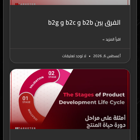
الفرق بين b2b و b2c و b2g
اقرأ المزيد »
أغسطس 6, 2026
لا توجد تعليقات