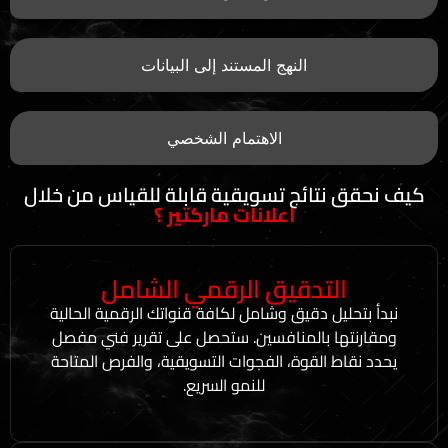
النهج المستند إلى البيانات
الاهتمام الشخصي
تائج تسويقية قابلة للقياس من خلال
اعلانات ماركتير ؟
لتدقيق الرقمي الشامل
يل دقيق وشامل لكافة قنواتك الرقمية الحالية
ا بالمنافسين. ستحصل على تقرير فني مفصل
 القوة، الفجوات التسويقية، والفرص المتاحة
للنمو السريع.