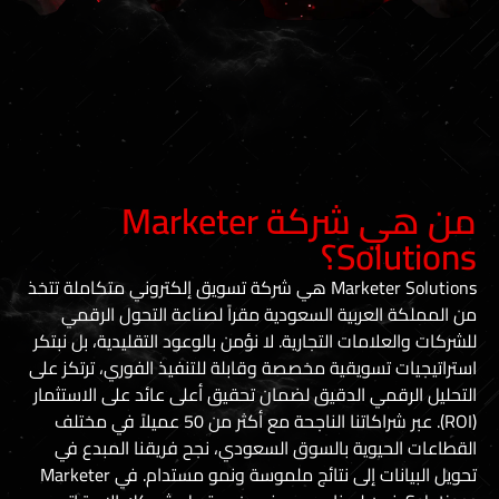
من هي شركة Marketer
S؟
Marketer Solutions هي شركة تسويق إلكتروني متكاملة تتخذ
عربية السعودية مقراً لصناعة التحول الرقمي
ات التجارية. لا نؤمن بالوعود التقليدية، بل نبتكر
سويقية مخصصة وقابلة للتنفيذ الفوري، ترتكز على
ي الدقيق لضمان تحقيق أعلى عائد على الاستثمار
(ROI). عبر شراكاتنا الناجحة مع أكثر من 50 عميلاً في مختلف
وية بالسوق السعودي، نجح فريقنا المبدع في
تحويل البيانات إلى نتائج ملموسة ونمو مستدام. في Marketer