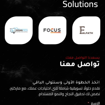
Solu
اصل معك
معنا
ة الأولى وسنتولى الباقي
سويقية شاملة تلبي احتياجات عملك. مع ماركتير،
 النجاح والنمو المستدام.