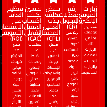
رفع
خفض
تحسين
تعظيم
معدلات
تكلفة
تكلفة
العائد
وني
التحويل
جذب
اكتساب
على
(CR)
العميل
العميل
الاستثمار
المحتمل
الفعلي
التسويقي
نركز على
(ROI)
(CAC)
(CPL)
تحسين
تجربة
نعمل
نساعدك
نضع
المستخدم
على
على
هذا
(UX)
تحسين
ضبط
المؤشر
وتوجيه
جودة
ومعادلة
كهدف
سلوك
الإعلانات
الإنفاق
نهائي
الزوار
واستهداف
التسويقي
لكافة
داخل
الجمهور
الإجمالي
جهودنا؛
الموقع
المناسب
مقارنة
حيث
لرفع
بدقة،
بعدد
نقيس
نسبة
مما
العملاء
صافي
إجراء
يضمن
الفعليين
الأرباح
الإجراءات