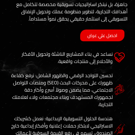
تكر استراتيجيات تسويقية مخصصة تتكامل مع
رية، لتطوير منظومة عملك وتحويل الإنفاق
 استثمار حقيقي يحقق نمواً مستداماً.
ي عرض
في بناء المشاريع الناشئة وتحويل الأفكار
ام إلى منتجات واقعية.
 التواجد الرقمي والظهور الشامل: نرفع كفاءة
ظهورك على محركات البحث (SEO) ومنصات التواصل
ماعي، مما يضمن وصولاً أسرع وأكثر دقة
رك المستهدف وبناء مجتمعات ولاء لعلامتك
ة.
 الحلول التسويقية الإبداعية: نعمل كشريكك
اتيجي لابتكار حملات إعلانية وأفكار إبداعية خارج
وق، تسهم في رفع القيمة السوقية لأعمالك