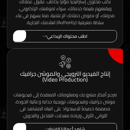
توى إستراتيجياً مؤثراً يخاطب عقول عملائك
 بقيمة خدماتك، سواء لموقعك الإلكتروني،
و نصوص حملاتك الإعلانية، مما يسهم في بناء
فية (Authority) لعلامتك التجارية.
اطلب محتواك الإبداعي
 الفيديو الترويجي والموشن جرافيك
(Video Production)
ار مشروعك ومعلوماتك المعقدة إلى فيديوهات
يك وفيديوهات ترويجية جذابة وعالية الجودة،
خصيصاً للاستحواذ على انتباه المشاهد في
ني الأولى وزيادة معدلات التفاعل والتحويل.
شاهد أعمالنا الفنية