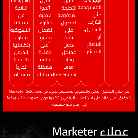
تقليل
الذين
والإيرادات
المستهدفة،
التكلفة
أتموا
الناتجة
مثل
المدفوعة
عملية
عن
الشراء،
للحصول
الشراء،
حملاتنا
التسجيل،
على
لضمان
التسويقية
أو
بيانات
تحقيق
مقارنة
الاتصال
عميل
أعلى
بتكلفتها،
المباشر.
محتمل
كفاءة
لنضمن
وجاد
مالية
لك نمواً
(Lead
ممكنة
تجارياً
Generation).
لحملاتك.
مستداماً.
من خلال التحليل الذكي والتطوير المستمر، نلتزم في Marketer Solutions
بتحقيق أعلى عائد على استثمارك الرقمي (ROI) وتحويل جهودك التسويقية
إلى أرقام نمو حقيقية.
عملاء Marketer