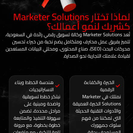
لماذا تختار Marketer Solutions
نمو أعمالك؟
تُعد Marketer Solutions وكالة تسويق رقمي رائدة في السعودية،
ل محترف ومتكامل يضم نخبة من خبراء تحسين
محركات البحث (SEO)، صناع المحتوى، ومحللي البيانات المستعدين
تجارية نحو الصدارة.
والكفاءة
هندسة الخطط وبناء
الاستراتيجيات
متلك في Marketer
نبتكر خطط تسويقية
Solution الخبرة العميقة
واضحة ومبنية على
تقنية الحديثة
مراحل محددة، تضمن
ا من فهم
سهولة التنفيذ والمتابعة
ورك
خطوة بخطوة، مع مرونة
بدقة،
تامة للتكيف مع متغيرات