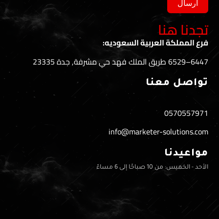
ا
العربية السعوديه:
عنا
info@marketer-s
ى 6 مساءً