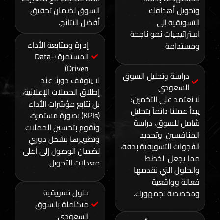
دافك
السوق لضمان تحقيق
لى
أفضل النتائج.
 نمو ناجحة
إدارة ومتابعة الأداء
المستمرة (Data-
Driven)
تحليل السوق
لا يتوقف دورنا عند
ي
إطلاق الحملات الإعلانية،
ى التخمين؛
بل نتابع مؤشرات الأداء
ائماً بتحليل
(KPIs) بصورة مستمرة،
ق، دراسة
ونقوم بتحسين الحملات
 وتحديد
وتطويرها بشكل دوري
تسويقية بدقة،
لضمان الوصول إلى أعلى
الخطط
معدلات التحويل.
تي نقدمها
عية
حلول تسويقية
جمهورك.
متكاملة بالسوق
السعودي