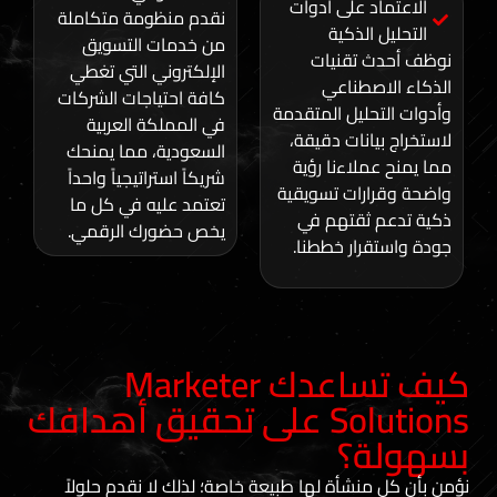
د على أدوات
نقدم منظومة متكاملة
الذكية
من خدمات التسويق
 تقنيات
الإلكتروني التي تغطي
صطناعي
كافة احتياجات الشركات
حليل المتقدمة
في المملكة العربية
انات دقيقة،
السعودية، مما يمنحك
ملاءنا رؤية
شريكاً استراتيجياً واحداً
رات تسويقية
تعتمد عليه في كل ما
 ثقتهم في
يخص حضورك الرقمي.
رار خططنا.
كيف تساعدك Marketer
Solutions على تحقيق أهدافك
ة؟
نشأة لها طبيعة خاصة؛ لذلك لا نقدم حلولاً